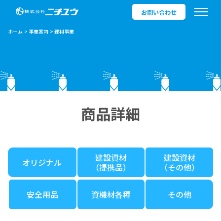
お問い合わせ
ホーム
事業案内
建材事業
商品詳細
建設資材
建設資材
オリジナル
（提携品）
（その他）
安全用品
資機材各種
その他